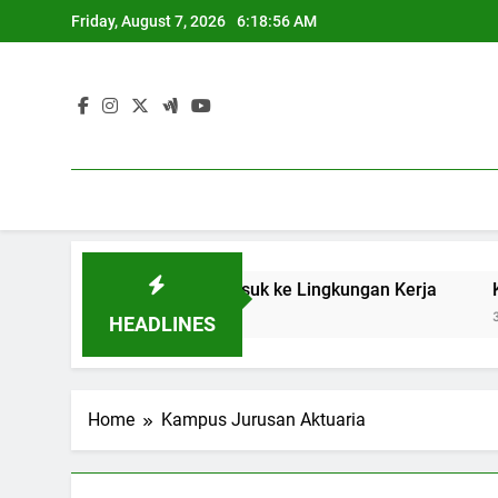
Skip
Friday, August 7, 2026
6:18:56 AM
to
content
berhasilan Pelajar Masuk ke Lingkungan Kerja
Keberadaa
3 Months A
HEADLINES
Home
Kampus Jurusan Aktuaria