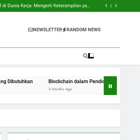
tri: Rahasia Keberhasilan Pelajar Masuk ke
Lingkungan Kerja
l di Dunia Kerja: Mengerti Keterampilan yang
Dibutuhkan
n: Inovasi bagi Sistem Pendidikan Riset dan
Pengujian
ukses: Motivasi untuk Angkatan Selanjutnya
tri: Rahasia Keberhasilan Pelajar Masuk ke
Lingkungan Kerja
l di Dunia Kerja: Mengerti Keterampilan yang
NEWSLETTER
RANDOM NEWS
Dibutuhkan
n: Inovasi bagi Sistem Pendidikan Riset dan
Pengujian
ukses: Motivasi untuk Angkatan Selanjutnya
tuhkan
Blockchain dalam Pendidikan: Inovasi bagi Siste
3 Months Ago