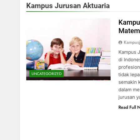
Kampus Jurusan Aktuaria
Kampus
Matema
Kampus
Kampus J
di Indone
profesion
UNCATEGORIZED
tidak lep
semakin k
dalam men
jurusan 
Read Full 