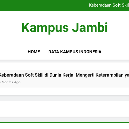
Kemitraan Kampus dan Indus
Keberadaan Soft Skil
Blockchain dalam Pendidika
Alumni S
Kemitraan Kampus dan Indus
Kampus Jambi
Keberadaan Soft Skil
Blockchain dalam Pendidika
Alumni S
HOME
DATA KAMPUS INDONESIA
n Soft Skill di Dunia Kerja: Mengerti Keterampilan yang Dibu
go