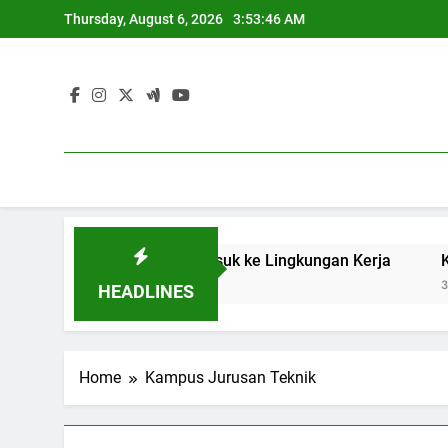
Skip
Thursday, August 6, 2026
3:53:46 AM
to
content
erhasilan Pelajar Masuk ke Lingkungan Kerja
Keberadaa
3 Months Ag
HEADLINES
Home
Kampus Jurusan Teknik