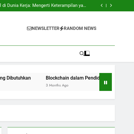
tri: Rahasia Keberhasilan Pelajar Masuk ke
Lingkungan Kerja
l di Dunia Kerja: Mengerti Keterampilan yang
Dibutuhkan
n: Inovasi bagi Sistem Pendidikan Riset dan
Pengujian
ukses: Motivasi untuk Angkatan Selanjutnya
tri: Rahasia Keberhasilan Pelajar Masuk ke
Lingkungan Kerja
l di Dunia Kerja: Mengerti Keterampilan yang
NEWSLETTER
RANDOM NEWS
Dibutuhkan
n: Inovasi bagi Sistem Pendidikan Riset dan
Pengujian
ukses: Motivasi untuk Angkatan Selanjutnya
tuhkan
Blockchain dalam Pendidikan: Inovasi bagi Sistem
3 Months Ago