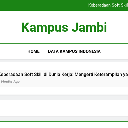
Kemitraan Kampus dan Indus
Keberadaan Soft Skil
Blockchain dalam Pendidika
Alumni S
Kemitraan Kampus dan Indus
Kampus Jambi
Keberadaan Soft Skil
Blockchain dalam Pendidika
Alumni S
HOME
DATA KAMPUS INDONESIA
n Soft Skill di Dunia Kerja: Mengerti Keterampilan yang Dibu
o