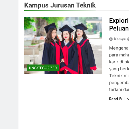
Kampus Jurusan Teknik
Explor
Peluan
Kampus
Mengenal 
para maha
karir di 
UNCATEGORIZED
yang ber
Teknik me
pengemba
terkini d
Read Full 