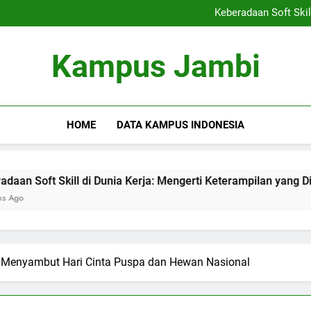
Kemitraan Kampus dan Indus
Keberadaan Soft Skil
Blockchain dalam Pendidika
Alumni S
Kemitraan Kampus dan Indus
Kampus Jambi
Keberadaan Soft Skil
Blockchain dalam Pendidika
Alumni S
HOME
DATA KAMPUS INDONESIA
l di Dunia Kerja: Mengerti Keterampilan yang Dibutuhkan
 Menyambut Hari Cinta Puspa dan Hewan Nasional