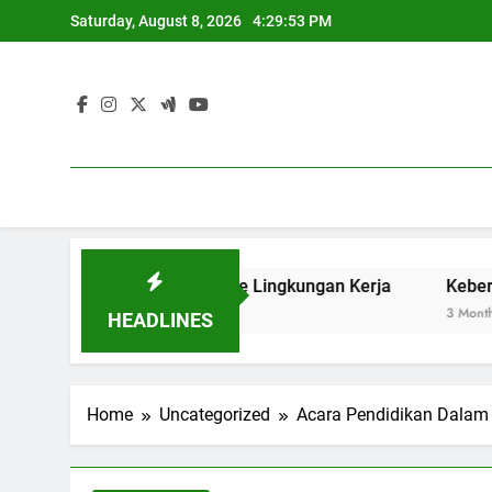
Skip
Saturday, August 8, 2026
4:29:54 PM
to
content
Pelajar Masuk ke Lingkungan Kerja
Keberadaan Soft Skil
3 Months Ago
HEADLINES
Home
Uncategorized
Acara Pendidikan Dalam