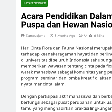
UNCATEGORIZED
Acara Pendidikan Dala
Puspa dan Hewan Nasio
0
Kampusjambi
8 Months Ago
6 Mins
Hari Cinta Flora dan Fauna Nasional merup
terhadap keanekaragaman hayati dan perlin
di universitas di seluruh Indonesia sehubun
memberikan wawasan tentang cinta pada flo
watak mahasiswa sebagai komunitas yang ped
program, seminar, dan lomba kreatif dilaksa
nyata mencintai alam.
Dengan partisipasi aktif mahasiswa dan berb
berfungsi sebagai pusat perubahan untuk us
tamu yang menghadirkan praktisi lingkungan,