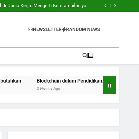
tri: Rahasia Keberhasilan Pelajar Masuk ke
Lingkungan Kerja
l di Dunia Kerja: Mengerti Keterampilan yang
Dibutuhkan
n: Inovasi bagi Sistem Pendidikan Riset dan
Pengujian
ukses: Motivasi untuk Angkatan Selanjutnya
tri: Rahasia Keberhasilan Pelajar Masuk ke
Lingkungan Kerja
l di Dunia Kerja: Mengerti Keterampilan yang
NEWSLETTER
RANDOM NEWS
Dibutuhkan
n: Inovasi bagi Sistem Pendidikan Riset dan
Pengujian
ukses: Motivasi untuk Angkatan Selanjutnya
Blockchain dalam Pendidikan: Inovasi bagi Sistem Pendidika
3 Months Ago