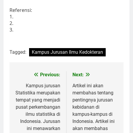
Referensi:
1.
2.
3.
Tagged:
Kampus Jurusan Ilmu Kedokteran
Post
Previous:
Next:
navigation
Kampus jurusan
Artikel ini akan
Statistika merupakan
membahas tentang
tempat yang menjadi
pentingnya jurusan
pusat perkembangan
kebidanan di
ilmu statistika di
kampus-kampus di
Indonesia. Jurusan
Indonesia. Artikel ini
ini menawarkan
akan membahas