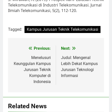
Telekomunikasi di Industri Telekomunikasi. Jurnal
Ilmiah Telekomunikasi, 5(2), 112-120.
Tagged:
Kampus Jurusan Teknik Telekomunikasi
Post
Previous:
Next:
navigation
Menelusuri
Judul: Mengenal
Keunggulan Kampus
Lebih Dekat Kampus
Jurusan Teknik
Jurusan Teknologi
Komputer di
Informasi
Indonesia
Related News