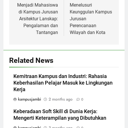
navigation
Menjadi Mahasiswa
Menelusuri
di Kampus Jurusan
Keunggulan Kampus
Arsitektur Lanskap:
Jurusan
Pengalaman dan
Perencanaan
Tantangan
Wilayah dan Kota
Related News
Kemitraan Kampus dan Industri: Rahasia
Keberhasilan Pelajar Masuk ke Lingkungan
Kerja
kampusjambi
2 months ago
0
Keberadaan Soft Skill di Dunia Kerja:
Mengerti Keterampilan yang Dibutuhkan
kampusjambi
3 months ago