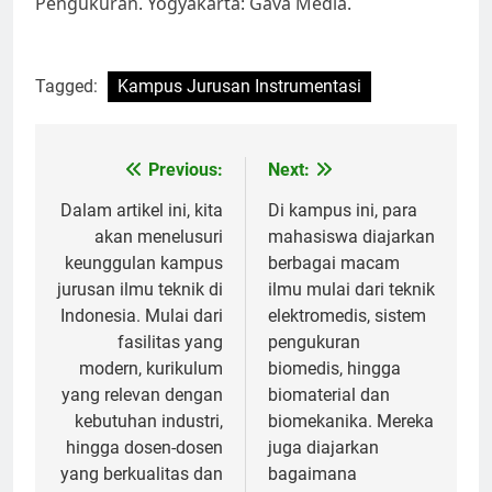
Pengukuran. Yogyakarta: Gava Media.
Tagged:
Kampus Jurusan Instrumentasi
Post
Previous:
Next:
navigation
Dalam artikel ini, kita
Di kampus ini, para
akan menelusuri
mahasiswa diajarkan
keunggulan kampus
berbagai macam
jurusan ilmu teknik di
ilmu mulai dari teknik
Indonesia. Mulai dari
elektromedis, sistem
fasilitas yang
pengukuran
modern, kurikulum
biomedis, hingga
yang relevan dengan
biomaterial dan
kebutuhan industri,
biomekanika. Mereka
hingga dosen-dosen
juga diajarkan
yang berkualitas dan
bagaimana