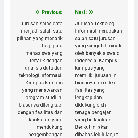
Post
Previous:
Next:
navigation
Jurusan sains data
Jurusan Teknologi
menjadi salah satu
Informasi merupakan
pilihan yang menarik
salah satu jurusan
bagi para
yang sangat diminati
mahasiswa yang
oleh banyak siswa di
tertarik dengan
Indonesia. Kampus-
analisis data dan
kampus yang
teknologi informasi.
memiliki jurusan ini
Kampus-kampus
biasanya memiliki
yang menawarkan
fasilitas yang
program studi ini
lengkap dan
biasanya dilengkapi
didukung oleh
dengan fasilitas dan
tenaga pengajar
kurikulum yang
yang berkualitas.
mendukung
Berikut ini akan
pengembangan
dibahas lebih lanjut