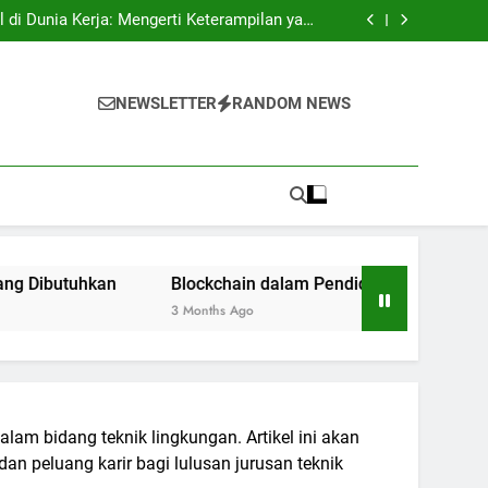
tri: Rahasia Keberhasilan Pelajar Masuk ke
Lingkungan Kerja
l di Dunia Kerja: Mengerti Keterampilan yang
Dibutuhkan
n: Inovasi bagi Sistem Pendidikan Riset dan
Pengujian
ukses: Motivasi untuk Angkatan Selanjutnya
tri: Rahasia Keberhasilan Pelajar Masuk ke
Lingkungan Kerja
l di Dunia Kerja: Mengerti Keterampilan yang
NEWSLETTER
RANDOM NEWS
Dibutuhkan
n: Inovasi bagi Sistem Pendidikan Riset dan
Pengujian
ukses: Motivasi untuk Angkatan Selanjutnya
n
Blockchain dalam Pendidikan: Inovasi bagi Sistem Pen
3 Months Ago
am bidang teknik lingkungan. Artikel ini akan
an peluang karir bagi lulusan jurusan teknik