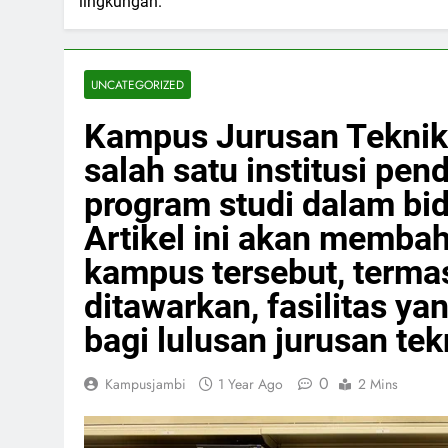
lingkungan.
UNCATEGORIZED
Kampus Jurusan Teknik
salah satu institusi pe
program studi dalam bid
Artikel ini akan membah
kampus tersebut, terma
ditawarkan, fasilitas ya
bagi lulusan jurusan tek
0
Kampusjambi
1 Year Ago
2 Mins