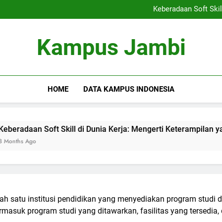
Kemitraan Kampus dan Indus
Keberadaan Soft Skil
Blockchain dalam Pendidika
Alumni S
Kemitraan Kampus dan Indus
Kampus Jambi
Keberadaan Soft Skil
Blockchain dalam Pendidika
Alumni S
HOME
DATA KAMPUS INDONESIA
ft Skill di Dunia Kerja: Mengerti Keterampilan yang Dibutuhka
satu institusi pendidikan yang menyediakan program studi dal
asuk program studi yang ditawarkan, fasilitas yang tersedia, d