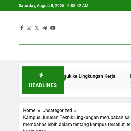
Skip
Saturday, August 8, 2026
6:53:43 AM
to
content
silan Pelajar Masuk ke Lingkungan Kerja
Keberadaan So
3 Months Ago
HEADLINES
Home
Uncategorized
Kampus Jurusan Teknik Lingkungan merupakan salah 
membahas lebih dalam tentang kampus tersebut, term