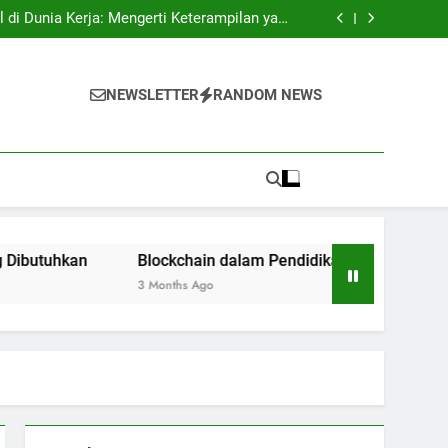
tri: Rahasia Keberhasilan Pelajar Masuk ke
Lingkungan Kerja
l di Dunia Kerja: Mengerti Keterampilan yang
Dibutuhkan
n: Inovasi bagi Sistem Pendidikan Riset dan
Pengujian
ukses: Motivasi untuk Angkatan Selanjutnya
tri: Rahasia Keberhasilan Pelajar Masuk ke
Lingkungan Kerja
l di Dunia Kerja: Mengerti Keterampilan yang
NEWSLETTER
RANDOM NEWS
Dibutuhkan
n: Inovasi bagi Sistem Pendidikan Riset dan
Pengujian
ukses: Motivasi untuk Angkatan Selanjutnya
an
Blockchain dalam Pendidikan: Inovasi bagi Sistem Pen
3 Months Ago