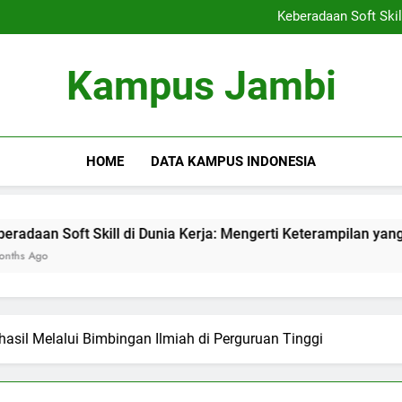
Kemitraan Kampus dan Indus
Keberadaan Soft Skil
Blockchain dalam Pendidika
Alumni S
Kemitraan Kampus dan Indus
Kampus Jambi
Keberadaan Soft Skil
Blockchain dalam Pendidika
Alumni S
HOME
DATA KAMPUS INDONESIA
ft Skill di Dunia Kerja: Mengerti Keterampilan yang Dibutuhk
asil Melalui Bimbingan Ilmiah di Perguruan Tinggi