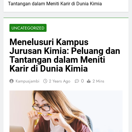
Tantangan dalam Meniti Karir di Dunia Kimia
UNCATEGORIZED
Menelusuri Kampus
Jurusan Kimia: Peluang dan
Tantangan dalam Meniti
Karir di Dunia Kimia
0
Kampusjambi
2 Years Ago
2 Mins