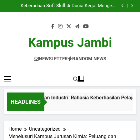
Kemitraan Kampus dan Industri: Rahasia Keberhasilan
Skip
Pelajar Masuk ke Lingkungan Kerja
Keberadaan Soft Skill di Dunia Kerja: Mengerti
to
Keterampilan yang Dibutuhkan
Blockchain dalam Pendidikan: Inovasi bagi Sistem
Pendidikan Riset dan Pengujian
Alumni Sukses: Motivasi untuk Angkatan Selanjutnya
content
Kemitraan Kampus dan Industri: Rahasia Keberhasilan
Pelajar Masuk ke Lingkungan Kerja
Keberadaan Soft Skill di Dunia Kerja: Mengerti
Keterampilan yang Dibutuhkan
Blockchain dalam Pendidikan: Inovasi bagi Sistem
Kampus Jambi
Pendidikan Riset dan Pengujian
Alumni Sukses: Motivasi untuk Angkatan Selanjutnya
NEWSLETTER
RANDOM NEWS
itraan Kampus dan Industri: Rahasia Keberhasilan Pelajar Ma
HEADLINES
nths Ago
Home
Uncategorized
Menelusuri Kampus Jurusan Kimia: Peluang dan