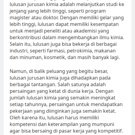
lulusan jurusan kimia adalah melanjutkan studi ke
jenjang yang lebih tinggi, seperti program
magister atau doktor. Dengan memiliki gelar yang
lebih tinggi, lulusan dapat memiliki kesempatan
untuk menjadi peneliti atau akademisi yang
berkontribusi dalam mengembangkan ilmu kimia.
Selain itu, lulusan juga bisa bekerja di berbagai
industri, seperti farmasi, petrokimia, makanan
dan minuman, kosmetik, dan masih banyak lagi.
Namun, di balik peluang yang begitu besar,
lulusan jurusan kimia juga dihadapkan pada
berbagai tantangan. Salah satunya adalah
persaingan yang ketat di dunia kerja. Dengan
jumlah lulusan kimia yang semakin meningkat
setiap tahunnya, persaingan untuk mendapatkan
pekerjaan yang diinginkan juga semakin ketat.
Oleh karena itu, lulusan harus memiliki
kompetensi dan keterampilan yang mumpuni
agar bisa bersaing di pasar kerja yang kompetitif.