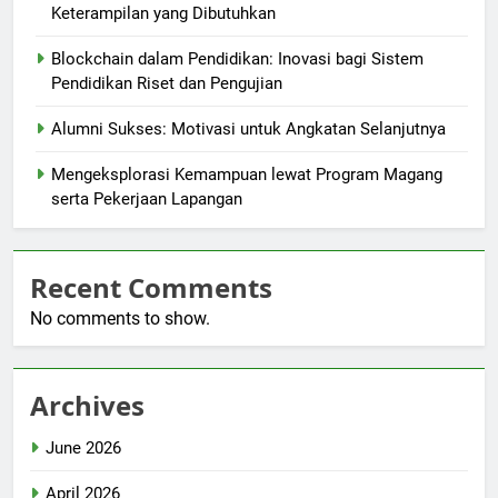
Keterampilan yang Dibutuhkan
Blockchain dalam Pendidikan: Inovasi bagi Sistem
Pendidikan Riset dan Pengujian
Alumni Sukses: Motivasi untuk Angkatan Selanjutnya
Mengeksplorasi Kemampuan lewat Program Magang
serta Pekerjaan Lapangan
Recent Comments
No comments to show.
Archives
June 2026
April 2026