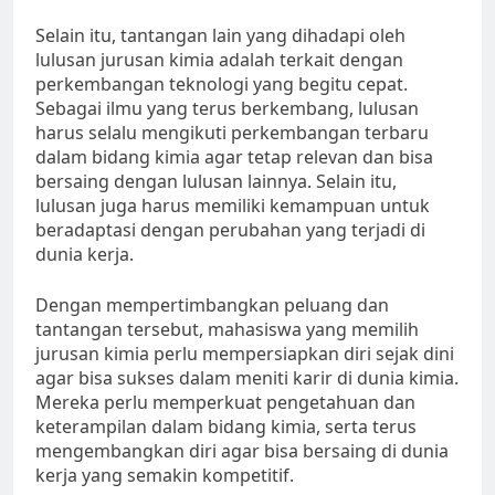
Selain itu, tantangan lain yang dihadapi oleh
lulusan jurusan kimia adalah terkait dengan
perkembangan teknologi yang begitu cepat.
Sebagai ilmu yang terus berkembang, lulusan
harus selalu mengikuti perkembangan terbaru
dalam bidang kimia agar tetap relevan dan bisa
bersaing dengan lulusan lainnya. Selain itu,
lulusan juga harus memiliki kemampuan untuk
beradaptasi dengan perubahan yang terjadi di
dunia kerja.
Dengan mempertimbangkan peluang dan
tantangan tersebut, mahasiswa yang memilih
jurusan kimia perlu mempersiapkan diri sejak dini
agar bisa sukses dalam meniti karir di dunia kimia.
Mereka perlu memperkuat pengetahuan dan
keterampilan dalam bidang kimia, serta terus
mengembangkan diri agar bisa bersaing di dunia
kerja yang semakin kompetitif.