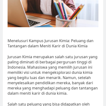
Menelusuri Kampus Jurusan Kimia: Peluang dan
Tantangan dalam Meniti Karir di Dunia Kimia
Jurusan Kimia merupakan salah satu jurusan yang
paling diminati di berbagai perguruan tinggi di
Indonesia. Mahasiswa yang memilih jurusan ini
memiliki visi untuk mengeksplorasi dunia kimia
yang begitu luas dan menarik. Namun, setelah
menyelesaikan pendidikan mereka, banyak dari
mereka yang menghadapi peluang dan tantangan
dalam meniti karir di dunia kimia.
Salah satu peluang yang bisa didapatkan oleh