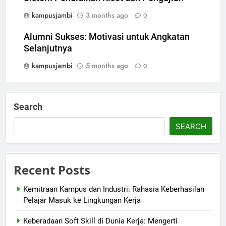
kampusjambi
3 months ago
0
Alumni Sukses: Motivasi untuk Angkatan
Selanjutnya
kampusjambi
5 months ago
0
Search
SEARCH
Recent Posts
Kemitraan Kampus dan Industri: Rahasia Keberhasilan
Pelajar Masuk ke Lingkungan Kerja
Keberadaan Soft Skill di Dunia Kerja: Mengerti