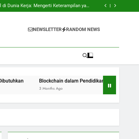
tri: Rahasia Keberhasilan Pelajar Masuk ke
Lingkungan Kerja
l di Dunia Kerja: Mengerti Keterampilan yang
Dibutuhkan
n: Inovasi bagi Sistem Pendidikan Riset dan
Pengujian
ukses: Motivasi untuk Angkatan Selanjutnya
tri: Rahasia Keberhasilan Pelajar Masuk ke
Lingkungan Kerja
l di Dunia Kerja: Mengerti Keterampilan yang
NEWSLETTER
RANDOM NEWS
Dibutuhkan
n: Inovasi bagi Sistem Pendidikan Riset dan
Pengujian
ukses: Motivasi untuk Angkatan Selanjutnya
Blockchain dalam Pendidikan: Inovasi bagi Sistem Pend
3 Months Ago