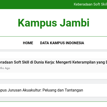
Kemitraan Kampus dan Indus
Keberadaan Soft Skil
Blockchain dalam Pendidika
Alumni S
Kemitraan Kampus dan Indus
Kampus Jambi
Keberadaan Soft Skil
Blockchain dalam Pendidika
Alumni S
HOME
DATA KAMPUS INDONESIA
 Skill di Dunia Kerja: Mengerti Keterampilan yang Dibutuhkan
us Jurusan Akuakultur: Peluang dan Tantangan