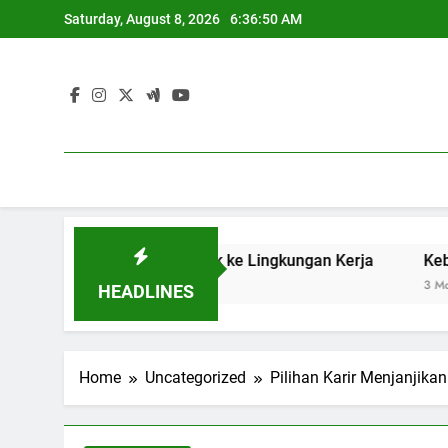
Skip
Saturday, August 8, 2026
6:36:51 AM
to
content
lan Pelajar Masuk ke Lingkungan Kerja
Keberadaan Soft 
3 Months Ago
HEADLINES
Home
Uncategorized
Pilihan Karir Menjanjik