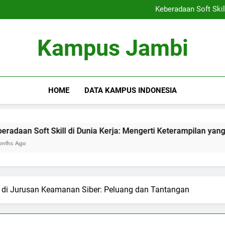
Kemitraan Kampus dan Indus
Keberadaan Soft Skil
Blockchain dalam Pendidika
Alumni S
Kemitraan Kampus dan Indus
Kampus Jambi
Keberadaan Soft Skil
Blockchain dalam Pendidika
Alumni S
HOME
DATA KAMPUS INDONESIA
Skill di Dunia Kerja: Mengerti Keterampilan yang Dibutuhkan
an di Jurusan Keamanan Siber: Peluang dan Tantangan