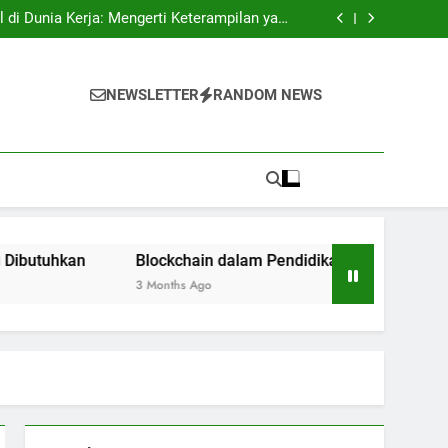
tri: Rahasia Keberhasilan Pelajar Masuk ke
Lingkungan Kerja
l di Dunia Kerja: Mengerti Keterampilan yang
Dibutuhkan
n: Inovasi bagi Sistem Pendidikan Riset dan
Pengujian
ukses: Motivasi untuk Angkatan Selanjutnya
tri: Rahasia Keberhasilan Pelajar Masuk ke
Lingkungan Kerja
l di Dunia Kerja: Mengerti Keterampilan yang
NEWSLETTER
RANDOM NEWS
Dibutuhkan
n: Inovasi bagi Sistem Pendidikan Riset dan
Pengujian
ukses: Motivasi untuk Angkatan Selanjutnya
Blockchain dalam Pendidikan: Inovasi bagi Sistem Pendi
3 Months Ago