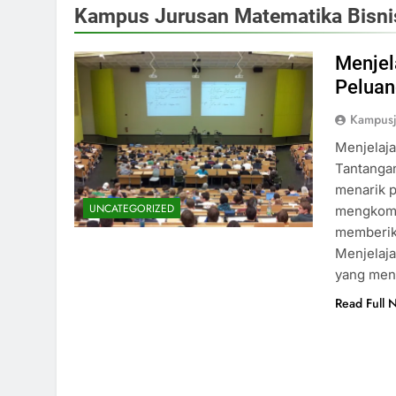
Kampus Jurusan Matematika Bisni
Menjel
Peluan
Kampus
Menjelaja
Tantangan
menarik p
UNCATEGORIZED
mengkombi
memberika
Menjelaj
yang mena
Read Full 