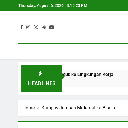
Skip
Thursday, August 6, 2026
8:15:23 PM
to
content
berhasilan Pelajar Masuk ke Lingkungan Kerja
Keberada
3 Months A
HEADLINES
Home
Kampus Jurusan Matematika Bisnis