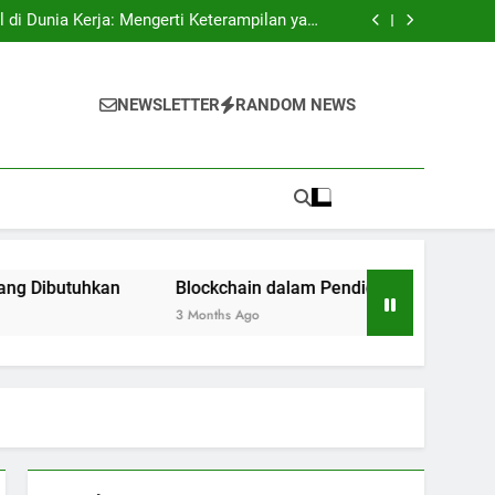
tri: Rahasia Keberhasilan Pelajar Masuk ke
Lingkungan Kerja
l di Dunia Kerja: Mengerti Keterampilan yang
Dibutuhkan
n: Inovasi bagi Sistem Pendidikan Riset dan
Pengujian
ukses: Motivasi untuk Angkatan Selanjutnya
tri: Rahasia Keberhasilan Pelajar Masuk ke
Lingkungan Kerja
l di Dunia Kerja: Mengerti Keterampilan yang
NEWSLETTER
RANDOM NEWS
Dibutuhkan
n: Inovasi bagi Sistem Pendidikan Riset dan
Pengujian
ukses: Motivasi untuk Angkatan Selanjutnya
utuhkan
Blockchain dalam Pendidikan: Inovasi bagi Sist
3 Months Ago