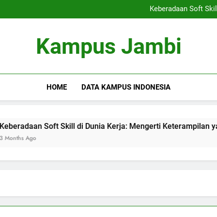
Kemitraan Kampus dan Indus
Keberadaan Soft Skil
Blockchain dalam Pendidika
Alumni S
Kemitraan Kampus dan Indus
Kampus Jambi
Keberadaan Soft Skil
Blockchain dalam Pendidika
Alumni S
HOME
DATA KAMPUS INDONESIA
an Soft Skill di Dunia Kerja: Mengerti Keterampilan yang Dib
go