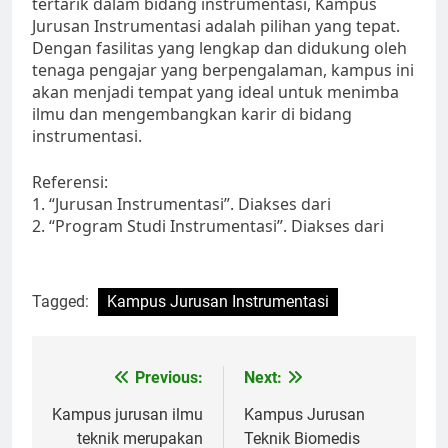
tertarik dalam bidang instrumentasi, Kampus
Jurusan Instrumentasi adalah pilihan yang tepat.
Dengan fasilitas yang lengkap dan didukung oleh
tenaga pengajar yang berpengalaman, kampus ini
akan menjadi tempat yang ideal untuk menimba
ilmu dan mengembangkan karir di bidang
instrumentasi.
Referensi:
1. “Jurusan Instrumentasi”. Diakses dari
2. “Program Studi Instrumentasi”. Diakses dari
Tagged:
Kampus Jurusan Instrumentasi
Post
Previous:
Next:
navigation
Kampus jurusan ilmu
Kampus Jurusan
teknik merupakan
Teknik Biomedis