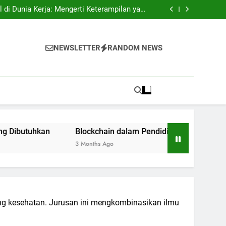
tri: Rahasia Keberhasilan Pelajar Masuk ke
Lingkungan Kerja
l di Dunia Kerja: Mengerti Keterampilan yang
Dibutuhkan
n: Inovasi bagi Sistem Pendidikan Riset dan
Pengujian
ukses: Motivasi untuk Angkatan Selanjutnya
tri: Rahasia Keberhasilan Pelajar Masuk ke
Lingkungan Kerja
l di Dunia Kerja: Mengerti Keterampilan yang
NEWSLETTER
RANDOM NEWS
Dibutuhkan
n: Inovasi bagi Sistem Pendidikan Riset dan
Pengujian
ukses: Motivasi untuk Angkatan Selanjutnya
kan
Blockchain dalam Pendidikan: Inovasi bagi Sistem P
3 Months Ago
g kesehatan. Jurusan ini mengkombinasikan ilmu