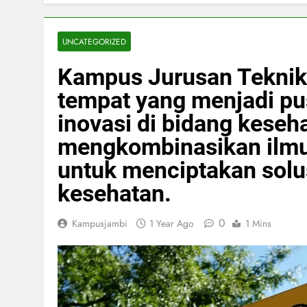
UNCATEGORIZED
Kampus Jurusan Teknik
tempat yang menjadi p
inovasi di bidang keseha
mengkombinasikan ilmu 
untuk menciptakan solu
kesehatan.
0
Kampusjambi
1 Year Ago
1 Mins