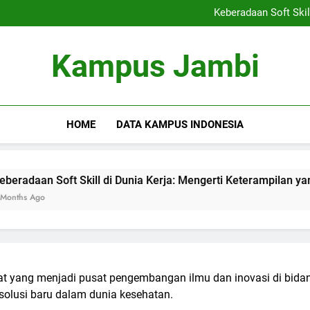
Kemitraan Kampus dan Indus
Keberadaan Soft Skil
Blockchain dalam Pendidika
Alumni S
Kemitraan Kampus dan Indus
Kampus Jambi
Keberadaan Soft Skil
Blockchain dalam Pendidika
Alumni S
HOME
DATA KAMPUS INDONESIA
oft Skill di Dunia Kerja: Mengerti Keterampilan yang Dibutuh
 yang menjadi pusat pengembangan ilmu dan inovasi di bidan
solusi baru dalam dunia kesehatan.