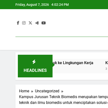
Skip
Friday, August 7, 2026
4:02:25 PM
to
content
asilan Pelajar Masuk ke Lingkungan Kerja
Keberadaan S
3 Months Ago
HEADLINES
Home
Uncategorized
Kampus Jurusan Teknik Biomedis merupakan tempat
teknik dan ilmu biomedis untuk menciptakan solusi-