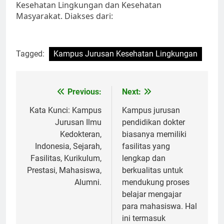
Kesehatan Lingkungan dan Kesehatan
Masyarakat. Diakses dari:
Tagged:
Kampus Jurusan Kesehatan Lingkungan
Post
Previous:
Next:
navigation
Kata Kunci: Kampus
Kampus jurusan
Jurusan Ilmu
pendidikan dokter
Kedokteran,
biasanya memiliki
Indonesia, Sejarah,
fasilitas yang
Fasilitas, Kurikulum,
lengkap dan
Prestasi, Mahasiswa,
berkualitas untuk
Alumni.
mendukung proses
belajar mengajar
para mahasiswa. Hal
ini termasuk